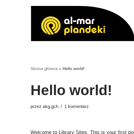
Przejdź
do
treści
Strona główna
»
Hello world!
Hello world!
przez
akg.gch
1 komentarz
Welcome to
Library Sites
. This is your first po